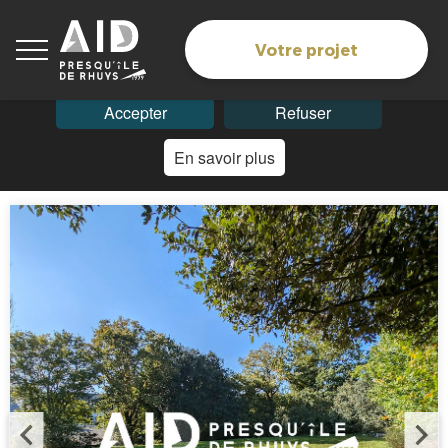
Les cookies assurent le bon fonctionnement du site. En
navigant sur ce site, vous acceptez l'utilisation des
Votre projet
cookies.
Accepter
Refuser
En savoir plus
Accueil
> Biens > RARE- SARZEAU BOURG...