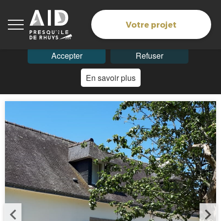
Les cookies assurent le bon fonctionnement du site. En
navigant sur ce site, vous acceptez l'utilisation des
Votre projet
cookies.
Accepter
Refuser
En savoir plus
Accueil
> Biens > A DEUX PAS DU GOLFE -...